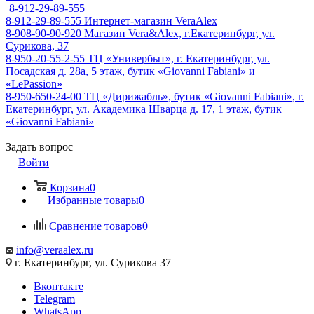
8-912-29-89-555
8-912-29-89-555
Интернет-магазин VeraAlex
8-908-90-90-920
Магазин Vera&Alex, г.Екатеринбург, ул.
Сурикова, 37
8-950-20-55-2-55
ТЦ «Универбыт», г. Екатеринбург, ул.
Посадская д. 28а, 5 этаж, бутик «Giovanni Fabiani» и
«LePassion»
8-950-650-24-00
ТЦ «Дирижабль», бутик «Giovanni Fabiani», г.
Екатеринбург, ул. Академика Шварца д. 17, 1 этаж, бутик
«Giovanni Fabiani»
Задать вопрос
Войти
Корзина
0
Избранные товары
0
Сравнение товаров
0
info@veraalex.ru
г. Екатеринбург, ул. Сурикова 37
Вконтакте
Telegram
WhatsApp