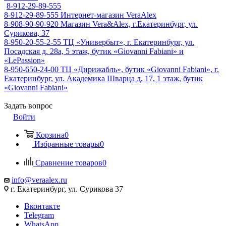
8-912-29-89-555
8-912-29-89-555
Интернет-магазин VeraAlex
8-908-90-90-920
Магазин Vera&Alex, г.Екатеринбург, ул.
Сурикова, 37
8-950-20-55-2-55
ТЦ «Универбыт», г. Екатеринбург, ул.
Посадская д. 28а, 5 этаж, бутик «Giovanni Fabiani» и
«LePassion»
8-950-650-24-00
ТЦ «Дирижабль», бутик «Giovanni Fabiani», г.
Екатеринбург, ул. Академика Шварца д. 17, 1 этаж, бутик
«Giovanni Fabiani»
Задать вопрос
Войти
Корзина
0
Избранные товары
0
Сравнение товаров
0
info@veraalex.ru
г. Екатеринбург, ул. Сурикова 37
Вконтакте
Telegram
WhatsApp