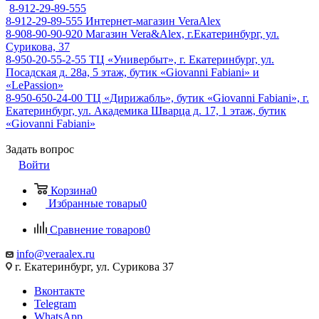
8-912-29-89-555
8-912-29-89-555
Интернет-магазин VeraAlex
8-908-90-90-920
Магазин Vera&Alex, г.Екатеринбург, ул.
Сурикова, 37
8-950-20-55-2-55
ТЦ «Универбыт», г. Екатеринбург, ул.
Посадская д. 28а, 5 этаж, бутик «Giovanni Fabiani» и
«LePassion»
8-950-650-24-00
ТЦ «Дирижабль», бутик «Giovanni Fabiani», г.
Екатеринбург, ул. Академика Шварца д. 17, 1 этаж, бутик
«Giovanni Fabiani»
Задать вопрос
Войти
Корзина
0
Избранные товары
0
Сравнение товаров
0
info@veraalex.ru
г. Екатеринбург, ул. Сурикова 37
Вконтакте
Telegram
WhatsApp