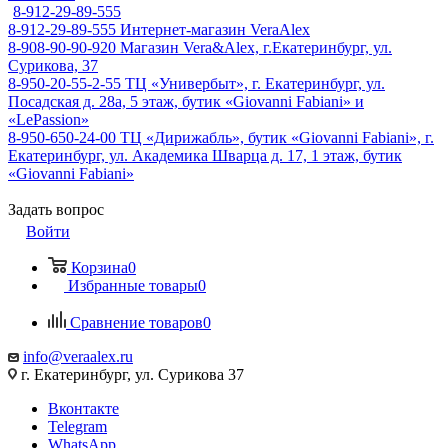
8-912-29-89-555
8-912-29-89-555
Интернет-магазин VeraAlex
8-908-90-90-920
Магазин Vera&Alex, г.Екатеринбург, ул.
Сурикова, 37
8-950-20-55-2-55
ТЦ «Универбыт», г. Екатеринбург, ул.
Посадская д. 28а, 5 этаж, бутик «Giovanni Fabiani» и
«LePassion»
8-950-650-24-00
ТЦ «Дирижабль», бутик «Giovanni Fabiani», г.
Екатеринбург, ул. Академика Шварца д. 17, 1 этаж, бутик
«Giovanni Fabiani»
Задать вопрос
Войти
Корзина
0
Избранные товары
0
Сравнение товаров
0
info@veraalex.ru
г. Екатеринбург, ул. Сурикова 37
Вконтакте
Telegram
WhatsApp