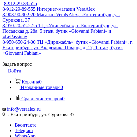
8-912-29-89-555
8-912-29-89-555
Интернет-магазин VeraAlex
8-908-90-90-920
Магазин Vera&Alex, г.Екатеринбург, ул.
Сурикова, 37
8-950-20-55-2-55
ТЦ «Универбыт», г. Екатеринбург, ул.
Посадская д. 28а, 5 этаж, бутик «Giovanni Fabiani» и
«LePassion»
8-950-650-24-00
ТЦ «Дирижабль», бутик «Giovanni Fabiani», г.
Екатеринбург, ул. Академика Шварца д. 17, 1 этаж, бутик
«Giovanni Fabiani»
Задать вопрос
Войти
Корзина
0
Избранные товары
0
Сравнение товаров
0
info@veraalex.ru
г. Екатеринбург, ул. Сурикова 37
Вконтакте
Telegram
WhatsApp