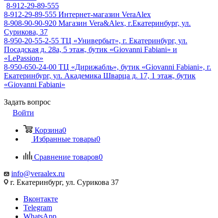
8-912-29-89-555
8-912-29-89-555
Интернет-магазин VeraAlex
8-908-90-90-920
Магазин Vera&Alex, г.Екатеринбург, ул.
Сурикова, 37
8-950-20-55-2-55
ТЦ «Универбыт», г. Екатеринбург, ул.
Посадская д. 28а, 5 этаж, бутик «Giovanni Fabiani» и
«LePassion»
8-950-650-24-00
ТЦ «Дирижабль», бутик «Giovanni Fabiani», г.
Екатеринбург, ул. Академика Шварца д. 17, 1 этаж, бутик
«Giovanni Fabiani»
Задать вопрос
Войти
Корзина
0
Избранные товары
0
Сравнение товаров
0
info@veraalex.ru
г. Екатеринбург, ул. Сурикова 37
Вконтакте
Telegram
WhatsApp