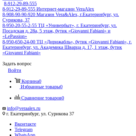
8-912-29-89-555
8-912-29-89-555
Интернет-магазин VeraAlex
8-908-90-90-920
Магазин Vera&Alex, г.Екатеринбург, ул.
Сурикова, 37
8-950-20-55-2-55
ТЦ «Универбыт», г. Екатеринбург, ул.
Посадская д. 28а, 5 этаж, бутик «Giovanni Fabiani» и
«LePassion»
8-950-650-24-00
ТЦ «Дирижабль», бутик «Giovanni Fabiani», г.
Екатеринбург, ул. Академика Шварца д. 17, 1 этаж, бутик
«Giovanni Fabiani»
Задать вопрос
Войти
Корзина
0
Избранные товары
0
Сравнение товаров
0
info@veraalex.ru
г. Екатеринбург, ул. Сурикова 37
Вконтакте
Telegram
WhatsApp