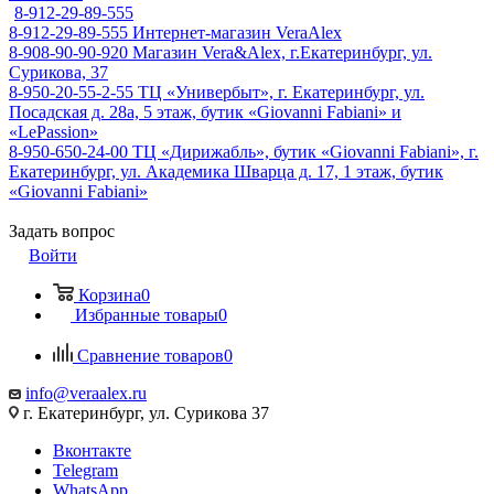
8-912-29-89-555
8-912-29-89-555
Интернет-магазин VeraAlex
8-908-90-90-920
Магазин Vera&Alex, г.Екатеринбург, ул.
Сурикова, 37
8-950-20-55-2-55
ТЦ «Универбыт», г. Екатеринбург, ул.
Посадская д. 28а, 5 этаж, бутик «Giovanni Fabiani» и
«LePassion»
8-950-650-24-00
ТЦ «Дирижабль», бутик «Giovanni Fabiani», г.
Екатеринбург, ул. Академика Шварца д. 17, 1 этаж, бутик
«Giovanni Fabiani»
Задать вопрос
Войти
Корзина
0
Избранные товары
0
Сравнение товаров
0
info@veraalex.ru
г. Екатеринбург, ул. Сурикова 37
Вконтакте
Telegram
WhatsApp