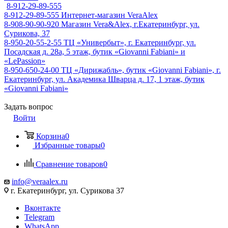
8-912-29-89-555
8-912-29-89-555
Интернет-магазин VeraAlex
8-908-90-90-920
Магазин Vera&Alex, г.Екатеринбург, ул.
Сурикова, 37
8-950-20-55-2-55
ТЦ «Универбыт», г. Екатеринбург, ул.
Посадская д. 28а, 5 этаж, бутик «Giovanni Fabiani» и
«LePassion»
8-950-650-24-00
ТЦ «Дирижабль», бутик «Giovanni Fabiani», г.
Екатеринбург, ул. Академика Шварца д. 17, 1 этаж, бутик
«Giovanni Fabiani»
Задать вопрос
Войти
Корзина
0
Избранные товары
0
Сравнение товаров
0
info@veraalex.ru
г. Екатеринбург, ул. Сурикова 37
Вконтакте
Telegram
WhatsApp