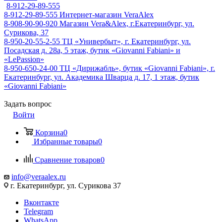
8-912-29-89-555
8-912-29-89-555
Интернет-магазин VeraAlex
8-908-90-90-920
Магазин Vera&Alex, г.Екатеринбург, ул.
Сурикова, 37
8-950-20-55-2-55
ТЦ «Универбыт», г. Екатеринбург, ул.
Посадская д. 28а, 5 этаж, бутик «Giovanni Fabiani» и
«LePassion»
8-950-650-24-00
ТЦ «Дирижабль», бутик «Giovanni Fabiani», г.
Екатеринбург, ул. Академика Шварца д. 17, 1 этаж, бутик
«Giovanni Fabiani»
Задать вопрос
Войти
Корзина
0
Избранные товары
0
Сравнение товаров
0
info@veraalex.ru
г. Екатеринбург, ул. Сурикова 37
Вконтакте
Telegram
WhatsApp