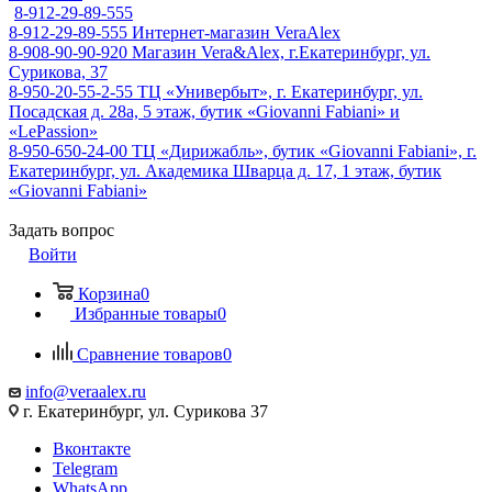
8-912-29-89-555
8-912-29-89-555
Интернет-магазин VeraAlex
8-908-90-90-920
Магазин Vera&Alex, г.Екатеринбург, ул.
Сурикова, 37
8-950-20-55-2-55
ТЦ «Универбыт», г. Екатеринбург, ул.
Посадская д. 28а, 5 этаж, бутик «Giovanni Fabiani» и
«LePassion»
8-950-650-24-00
ТЦ «Дирижабль», бутик «Giovanni Fabiani», г.
Екатеринбург, ул. Академика Шварца д. 17, 1 этаж, бутик
«Giovanni Fabiani»
Задать вопрос
Войти
Корзина
0
Избранные товары
0
Сравнение товаров
0
info@veraalex.ru
г. Екатеринбург, ул. Сурикова 37
Вконтакте
Telegram
WhatsApp