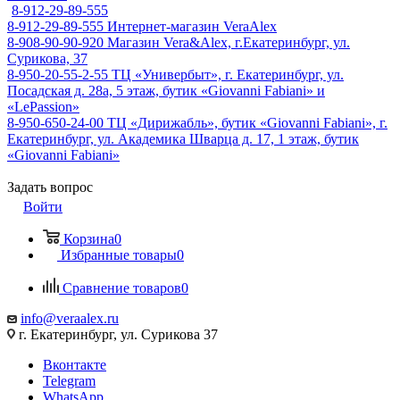
8-912-29-89-555
8-912-29-89-555
Интернет-магазин VeraAlex
8-908-90-90-920
Магазин Vera&Alex, г.Екатеринбург, ул.
Сурикова, 37
8-950-20-55-2-55
ТЦ «Универбыт», г. Екатеринбург, ул.
Посадская д. 28а, 5 этаж, бутик «Giovanni Fabiani» и
«LePassion»
8-950-650-24-00
ТЦ «Дирижабль», бутик «Giovanni Fabiani», г.
Екатеринбург, ул. Академика Шварца д. 17, 1 этаж, бутик
«Giovanni Fabiani»
Задать вопрос
Войти
Корзина
0
Избранные товары
0
Сравнение товаров
0
info@veraalex.ru
г. Екатеринбург, ул. Сурикова 37
Вконтакте
Telegram
WhatsApp