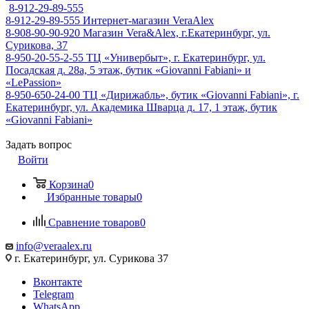
8-912-29-89-555
8-912-29-89-555
Интернет-магазин VeraAlex
8-908-90-90-920
Магазин Vera&Alex, г.Екатеринбург, ул.
Сурикова, 37
8-950-20-55-2-55
ТЦ «Универбыт», г. Екатеринбург, ул.
Посадская д. 28а, 5 этаж, бутик «Giovanni Fabiani» и
«LePassion»
8-950-650-24-00
ТЦ «Дирижабль», бутик «Giovanni Fabiani», г.
Екатеринбург, ул. Академика Шварца д. 17, 1 этаж, бутик
«Giovanni Fabiani»
Задать вопрос
Войти
Корзина
0
Избранные товары
0
Сравнение товаров
0
info@veraalex.ru
г. Екатеринбург, ул. Сурикова 37
Вконтакте
Telegram
WhatsApp