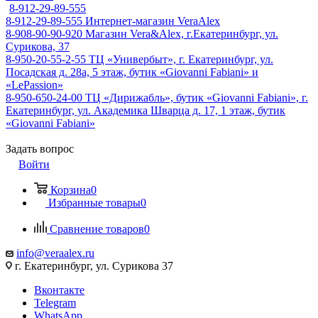
8-912-29-89-555
8-912-29-89-555
Интернет-магазин VeraAlex
8-908-90-90-920
Магазин Vera&Alex, г.Екатеринбург, ул.
Сурикова, 37
8-950-20-55-2-55
ТЦ «Универбыт», г. Екатеринбург, ул.
Посадская д. 28а, 5 этаж, бутик «Giovanni Fabiani» и
«LePassion»
8-950-650-24-00
ТЦ «Дирижабль», бутик «Giovanni Fabiani», г.
Екатеринбург, ул. Академика Шварца д. 17, 1 этаж, бутик
«Giovanni Fabiani»
Задать вопрос
Войти
Корзина
0
Избранные товары
0
Сравнение товаров
0
info@veraalex.ru
г. Екатеринбург, ул. Сурикова 37
Вконтакте
Telegram
WhatsApp