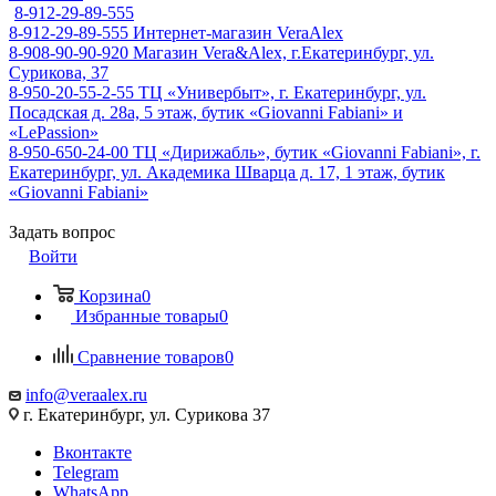
8-912-29-89-555
8-912-29-89-555
Интернет-магазин VeraAlex
8-908-90-90-920
Магазин Vera&Alex, г.Екатеринбург, ул.
Сурикова, 37
8-950-20-55-2-55
ТЦ «Универбыт», г. Екатеринбург, ул.
Посадская д. 28а, 5 этаж, бутик «Giovanni Fabiani» и
«LePassion»
8-950-650-24-00
ТЦ «Дирижабль», бутик «Giovanni Fabiani», г.
Екатеринбург, ул. Академика Шварца д. 17, 1 этаж, бутик
«Giovanni Fabiani»
Задать вопрос
Войти
Корзина
0
Избранные товары
0
Сравнение товаров
0
info@veraalex.ru
г. Екатеринбург, ул. Сурикова 37
Вконтакте
Telegram
WhatsApp