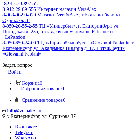
8-912-29-89-555
8-912-29-89-555
Интернет-магазин VeraAlex
8-908-90-90-920
Магазин Vera&Alex, г.Екатеринбург, ул.
Сурикова, 37
8-950-20-55-2-55
ТЦ «Универбыт», г. Екатеринбург, ул.
Посадская д. 28а, 5 этаж, бутик «Giovanni Fabiani» и
«LePassion»
8-950-650-24-00
ТЦ «Дирижабль», бутик «Giovanni Fabiani», г.
Екатеринбург, ул. Академика Шварца д. 17, 1 этаж, бутик
«Giovanni Fabiani»
Задать вопрос
Войти
Корзина
0
Избранные товары
0
Сравнение товаров
0
info@veraalex.ru
г. Екатеринбург, ул. Сурикова 37
Вконтакте
Telegram
WhatsApp