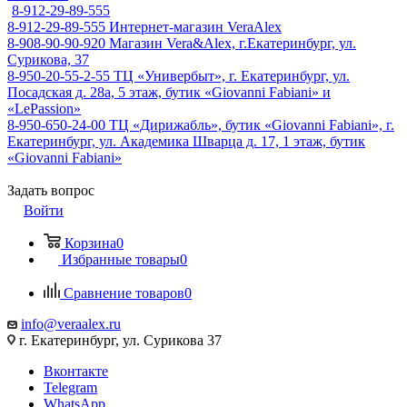
8-912-29-89-555
8-912-29-89-555
Интернет-магазин VeraAlex
8-908-90-90-920
Магазин Vera&Alex, г.Екатеринбург, ул.
Сурикова, 37
8-950-20-55-2-55
ТЦ «Универбыт», г. Екатеринбург, ул.
Посадская д. 28а, 5 этаж, бутик «Giovanni Fabiani» и
«LePassion»
8-950-650-24-00
ТЦ «Дирижабль», бутик «Giovanni Fabiani», г.
Екатеринбург, ул. Академика Шварца д. 17, 1 этаж, бутик
«Giovanni Fabiani»
Задать вопрос
Войти
Корзина
0
Избранные товары
0
Сравнение товаров
0
info@veraalex.ru
г. Екатеринбург, ул. Сурикова 37
Вконтакте
Telegram
WhatsApp