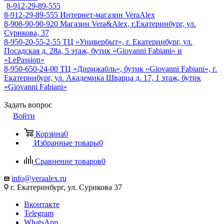
8-912-29-89-555
8-912-29-89-555
Интернет-магазин VeraAlex
8-908-90-90-920
Магазин Vera&Alex, г.Екатеринбург, ул.
Сурикова, 37
8-950-20-55-2-55
ТЦ «Универбыт», г. Екатеринбург, ул.
Посадская д. 28а, 5 этаж, бутик «Giovanni Fabiani» и
«LePassion»
8-950-650-24-00
ТЦ «Дирижабль», бутик «Giovanni Fabiani», г.
Екатеринбург, ул. Академика Шварца д. 17, 1 этаж, бутик
«Giovanni Fabiani»
Задать вопрос
Войти
Корзина
0
Избранные товары
0
Сравнение товаров
0
info@veraalex.ru
г. Екатеринбург, ул. Сурикова 37
Вконтакте
Telegram
WhatsApp