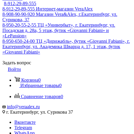
8-912-29-89-555
8-912-29-89-555
Интернет-магазин VeraAlex
8-908-90-90-920
Магазин Vera&Alex, г.Екатеринбург, ул.
Сурикова, 37
8-950-20-55-2-55
ТЦ «Универбыт», г. Екатеринбург, ул.
Посадская д. 28а, 5 этаж, бутик «Giovanni Fabiani» и
«LePassion»
8-950-650-24-00
ТЦ «Дирижабль», бутик «Giovanni Fabiani», г.
Екатеринбург, ул. Академика Шварца д. 17, 1 этаж, бутик
«Giovanni Fabiani»
Задать вопрос
Войти
Корзина
0
Избранные товары
0
Сравнение товаров
0
info@veraalex.ru
г. Екатеринбург, ул. Сурикова 37
Вконтакте
Telegram
WhatsApp