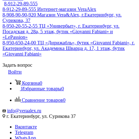
8-912-29-89-555
8-912-29-89-555
Интернет-магазин VeraAlex
8-908-90-90-920
Магазин Vera&Alex, г.Екатеринбург, ул.
Сурикова, 37
8-950-20-55-2-55
ТЦ «Универбыт», г. Екатеринбург, ул.
Посадская д. 28а, 5 этаж, бутик «Giovanni Fabiani» и
«LePassion»
8-950-650-24-00
ТЦ «Дирижабль», бутик «Giovanni Fabiani», г.
Екатеринбург, ул. Академика Шварца д. 17, 1 этаж, бутик
«Giovanni Fabiani»
Задать вопрос
Войти
Корзина
0
Избранные товары
0
Сравнение товаров
0
info@veraalex.ru
г. Екатеринбург, ул. Сурикова 37
Вконтакте
Telegram
WhatsApp