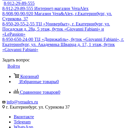
8-912-29-89-555
8-912-29-89-555
Интернет-магазин VeraAlex
8-908-90-90-920
Магазин Vera&Alex, г.Екатеринбург, ул.
Сурикова, 37
8-950-20-55-2-55
ТЦ «Универбыт», г. Екатеринбург, ул.
Посадская д. 28а, 5 этаж, бутик «Giovanni Fabiani» и
«LePassion»
8-950-650-24-00
ТЦ «Дирижабль», бутик «Giovanni Fabiani», г.
Екатеринбург, ул. Академика Шварца д. 17, 1 этаж, бутик
«Giovanni Fabiani»
Задать вопрос
Войти
Корзина
0
Избранные товары
0
Сравнение товаров
0
info@veraalex.ru
г. Екатеринбург, ул. Сурикова 37
Вконтакте
Telegram
WhatsApp