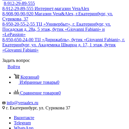
8-912-29-89-555
8-912-29-89-555
Интернет-магазин VeraAlex
8-908-90-90-920
Магазин Vera&Alex, г.Екатеринбург, ул.
Сурикова, 37
8-950-20-55-2-55
ТЦ «Универбыт», г. Екатеринбург, ул.
Посадская д. 28а, 5 этаж, бутик «Giovanni Fabiani» и
«LePassion»
8-950-650-24-00
ТЦ «Дирижабль», бутик «Giovanni Fabiani», г.
Екатеринбург, ул. Академика Шварца д. 17, 1 этаж, бутик
«Giovanni Fabiani»
Задать вопрос
Войти
Корзина
0
Избранные товары
0
Сравнение товаров
0
info@veraalex.ru
г. Екатеринбург, ул. Сурикова 37
Вконтакте
Telegram
WhatsApp