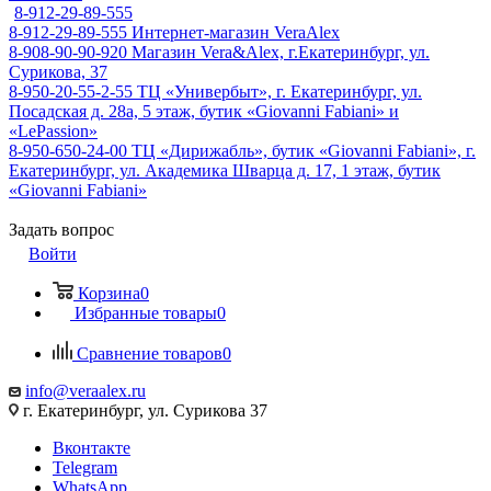
8-912-29-89-555
8-912-29-89-555
Интернет-магазин VeraAlex
8-908-90-90-920
Магазин Vera&Alex, г.Екатеринбург, ул.
Сурикова, 37
8-950-20-55-2-55
ТЦ «Универбыт», г. Екатеринбург, ул.
Посадская д. 28а, 5 этаж, бутик «Giovanni Fabiani» и
«LePassion»
8-950-650-24-00
ТЦ «Дирижабль», бутик «Giovanni Fabiani», г.
Екатеринбург, ул. Академика Шварца д. 17, 1 этаж, бутик
«Giovanni Fabiani»
Задать вопрос
Войти
Корзина
0
Избранные товары
0
Сравнение товаров
0
info@veraalex.ru
г. Екатеринбург, ул. Сурикова 37
Вконтакте
Telegram
WhatsApp