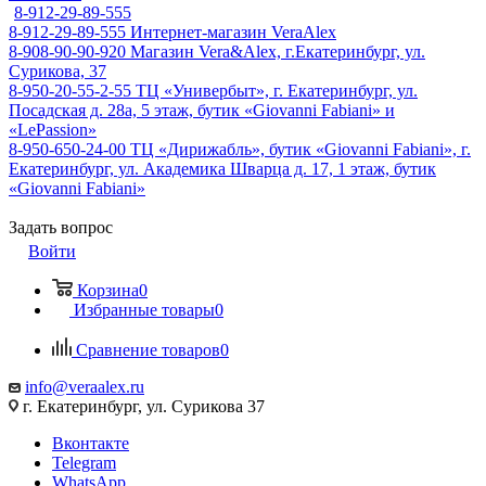
8-912-29-89-555
8-912-29-89-555
Интернет-магазин VeraAlex
8-908-90-90-920
Магазин Vera&Alex, г.Екатеринбург, ул.
Сурикова, 37
8-950-20-55-2-55
ТЦ «Универбыт», г. Екатеринбург, ул.
Посадская д. 28а, 5 этаж, бутик «Giovanni Fabiani» и
«LePassion»
8-950-650-24-00
ТЦ «Дирижабль», бутик «Giovanni Fabiani», г.
Екатеринбург, ул. Академика Шварца д. 17, 1 этаж, бутик
«Giovanni Fabiani»
Задать вопрос
Войти
Корзина
0
Избранные товары
0
Сравнение товаров
0
info@veraalex.ru
г. Екатеринбург, ул. Сурикова 37
Вконтакте
Telegram
WhatsApp