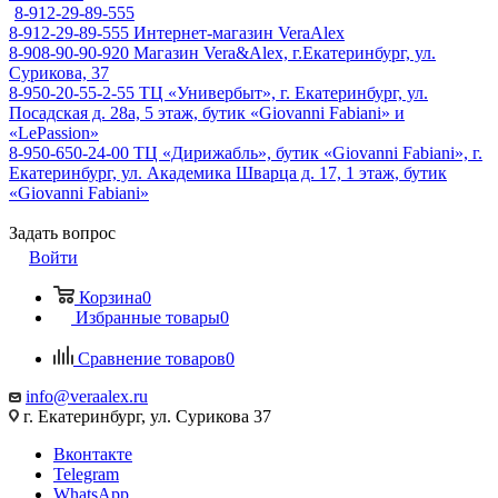
8-912-29-89-555
8-912-29-89-555
Интернет-магазин VeraAlex
8-908-90-90-920
Магазин Vera&Alex, г.Екатеринбург, ул.
Сурикова, 37
8-950-20-55-2-55
ТЦ «Универбыт», г. Екатеринбург, ул.
Посадская д. 28а, 5 этаж, бутик «Giovanni Fabiani» и
«LePassion»
8-950-650-24-00
ТЦ «Дирижабль», бутик «Giovanni Fabiani», г.
Екатеринбург, ул. Академика Шварца д. 17, 1 этаж, бутик
«Giovanni Fabiani»
Задать вопрос
Войти
Корзина
0
Избранные товары
0
Сравнение товаров
0
info@veraalex.ru
г. Екатеринбург, ул. Сурикова 37
Вконтакте
Telegram
WhatsApp