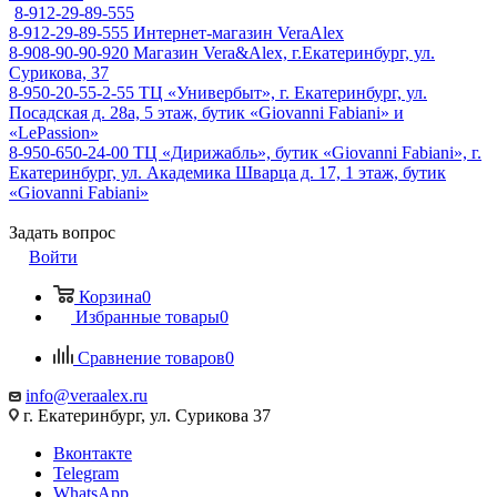
8-912-29-89-555
8-912-29-89-555
Интернет-магазин VeraAlex
8-908-90-90-920
Магазин Vera&Alex, г.Екатеринбург, ул.
Сурикова, 37
8-950-20-55-2-55
ТЦ «Универбыт», г. Екатеринбург, ул.
Посадская д. 28а, 5 этаж, бутик «Giovanni Fabiani» и
«LePassion»
8-950-650-24-00
ТЦ «Дирижабль», бутик «Giovanni Fabiani», г.
Екатеринбург, ул. Академика Шварца д. 17, 1 этаж, бутик
«Giovanni Fabiani»
Задать вопрос
Войти
Корзина
0
Избранные товары
0
Сравнение товаров
0
info@veraalex.ru
г. Екатеринбург, ул. Сурикова 37
Вконтакте
Telegram
WhatsApp