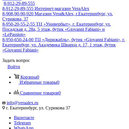
8-912-29-89-555
8-912-29-89-555
Интернет-магазин VeraAlex
8-908-90-90-920
Магазин Vera&Alex, г.Екатеринбург, ул.
Сурикова, 37
8-950-20-55-2-55
ТЦ «Универбыт», г. Екатеринбург, ул.
Посадская д. 28а, 5 этаж, бутик «Giovanni Fabiani» и
«LePassion»
8-950-650-24-00
ТЦ «Дирижабль», бутик «Giovanni Fabiani», г.
Екатеринбург, ул. Академика Шварца д. 17, 1 этаж, бутик
«Giovanni Fabiani»
Задать вопрос
Войти
Корзина
0
Избранные товары
0
Сравнение товаров
0
info@veraalex.ru
г. Екатеринбург, ул. Сурикова 37
Вконтакте
Telegram
WhatsApp