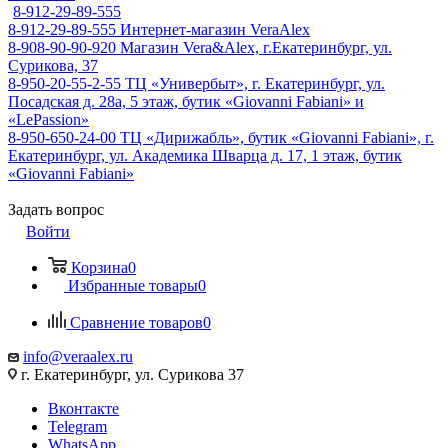
8-912-29-89-555
8-912-29-89-555
Интернет-магазин VeraAlex
8-908-90-90-920
Магазин Vera&Alex, г.Екатеринбург, ул.
Сурикова, 37
8-950-20-55-2-55
ТЦ «Универбыт», г. Екатеринбург, ул.
Посадская д. 28а, 5 этаж, бутик «Giovanni Fabiani» и
«LePassion»
8-950-650-24-00
ТЦ «Дирижабль», бутик «Giovanni Fabiani», г.
Екатеринбург, ул. Академика Шварца д. 17, 1 этаж, бутик
«Giovanni Fabiani»
Задать вопрос
Войти
Корзина
0
Избранные товары
0
Сравнение товаров
0
info@veraalex.ru
г. Екатеринбург, ул. Сурикова 37
Вконтакте
Telegram
WhatsApp