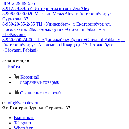
8-912-29-89-555
8-912-29-89-555
Интернет-магазин VeraAlex
8-908-90-90-920
Магазин Vera&Alex, г.Екатеринбург, ул.
Сурикова, 37
8-950-20-55-2-55
ТЦ «Универбыт», г. Екатеринбург, ул.
Посадская д. 28а, 5 этаж, бутик «Giovanni Fabiani» и
«LePassion»
8-950-650-24-00
ТЦ «Дирижабль», бутик «Giovanni Fabiani», г.
Екатеринбург, ул. Академика Шварца д. 17, 1 этаж, бутик
«Giovanni Fabiani»
Задать вопрос
Войти
Корзина
0
Избранные товары
0
Сравнение товаров
0
info@veraalex.ru
г. Екатеринбург, ул. Сурикова 37
Вконтакте
Telegram
WhatsApp