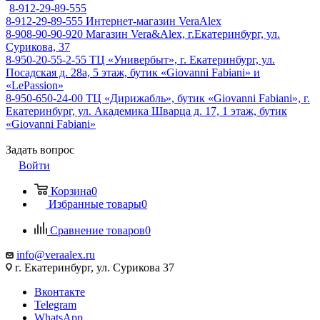
8-912-29-89-555
8-912-29-89-555
Интернет-магазин VeraAlex
8-908-90-90-920
Магазин Vera&Alex, г.Екатеринбург, ул.
Сурикова, 37
8-950-20-55-2-55
ТЦ «Универбыт», г. Екатеринбург, ул.
Посадская д. 28а, 5 этаж, бутик «Giovanni Fabiani» и
«LePassion»
8-950-650-24-00
ТЦ «Дирижабль», бутик «Giovanni Fabiani», г.
Екатеринбург, ул. Академика Шварца д. 17, 1 этаж, бутик
«Giovanni Fabiani»
Задать вопрос
Войти
Корзина
0
Избранные товары
0
Сравнение товаров
0
info@veraalex.ru
г. Екатеринбург, ул. Сурикова 37
Вконтакте
Telegram
WhatsApp