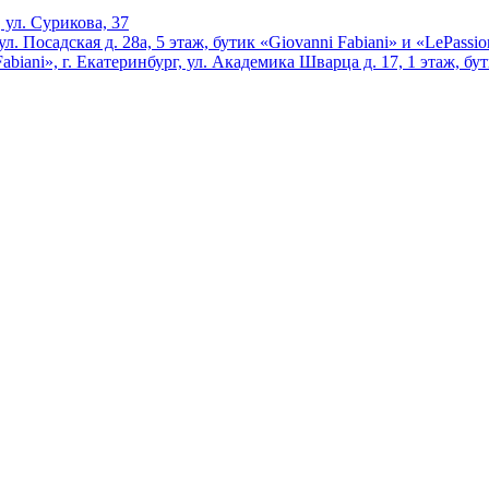
 ул. Сурикова, 37
л. Посадская д. 28а, 5 этаж, бутик «Giovanni Fabiani» и «LePassi
iani», г. Екатеринбург, ул. Академика Шварца д. 17, 1 этаж, бут