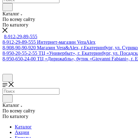
Каталог
По всему сайту
По каталогу
8-912-29-89-555
8-912-29-89-555
Интернет-магазин VeraAlex
8-908-90-90-920
Магазин Vera&Alex, г.Екатеринбург, ул. Сурико
8-950-20-55-2-55
ТЦ «Универбыт», г. Екатеринбург, ул. Посадская
8-950-650-24-00
ТЦ «Дирижабль», бутик «Giovanni Fabiani», г. Е
Каталог
По всему сайту
По каталогу
Каталог
Акции
Бренды