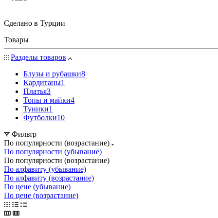
Сделано в Турции
Товары
Разделы товаров
Блузы и рубашки
8
Кардиганы
1
Платья
3
Топы и майки
4
Туники
1
Футболки
10
Фильтр
По популярности (возрастание)
По популярности (убывание)
По популярности (возрастание)
По алфавиту (убывание)
По алфавиту (возрастание)
По цене (убывание)
По цене (возрастание)