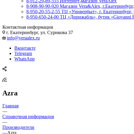
8-912-29-89-555
Интернет-магазин VeraAlex
8-908-90-90-920
Магазин Vera&Alex, г.Екатеринбург,
8-950-20-55-2-55
ТЦ «Универбыт», г. Екатеринбург, у
8-950-650-24-00
ТЦ «Дирижабль», бутик «Giovanni Fab
Контактная информация
г. Екатеринбург, ул. Сурикова 37
info@veraalex.ru
Вконтакте
Telegram
WhatsApp
Azra
Главная
—
Справочная информация
—
Производители
—
Azra