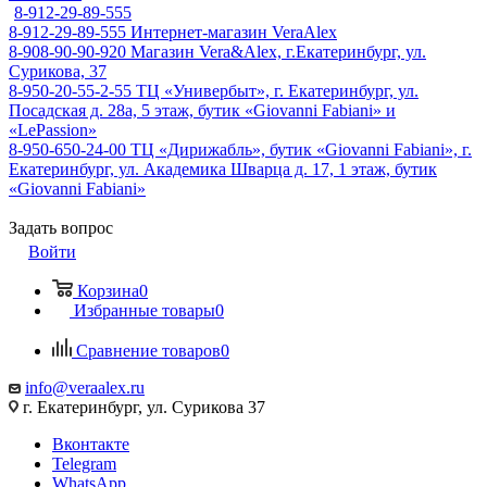
8-912-29-89-555
8-912-29-89-555
Интернет-магазин VeraAlex
8-908-90-90-920
Магазин Vera&Alex, г.Екатеринбург, ул.
Сурикова, 37
8-950-20-55-2-55
ТЦ «Универбыт», г. Екатеринбург, ул.
Посадская д. 28а, 5 этаж, бутик «Giovanni Fabiani» и
«LePassion»
8-950-650-24-00
ТЦ «Дирижабль», бутик «Giovanni Fabiani», г.
Екатеринбург, ул. Академика Шварца д. 17, 1 этаж, бутик
«Giovanni Fabiani»
Задать вопрос
Войти
Корзина
0
Избранные товары
0
Сравнение товаров
0
info@veraalex.ru
г. Екатеринбург, ул. Сурикова 37
Вконтакте
Telegram
WhatsApp