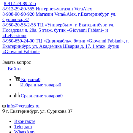
8-912-29-89-555
8-912-29-89-555
Интернет-магазин VeraAlex
8-908-90-90-920
Магазин Vera&Alex, г.Екатеринбург, ул.
Сурикова, 37
8-950-20-55-2-55
ТЦ «Универбыт», г. Екатеринбург, ул.
Посадская д. 28а, 5 этаж, бутик «Giovanni Fabiani» и
«LePassion»
8-950-650-24-00
ТЦ «Дирижабль», бутик «Giovanni Fabiani», г.
Екатеринбург, ул. Академика Шварца д. 17, 1 этаж, бутик
«Giovanni Fabiani»
Задать вопрос
Войти
Корзина
0
Избранные товары
0
Сравнение товаров
0
info@veraalex.ru
г. Екатеринбург, ул. Сурикова 37
Вконтакте
Telegram
WhatsApp