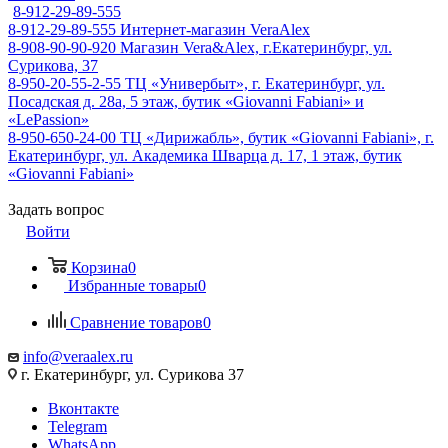
8-912-29-89-555
8-912-29-89-555
Интернет-магазин VeraAlex
8-908-90-90-920
Магазин Vera&Alex, г.Екатеринбург, ул.
Сурикова, 37
8-950-20-55-2-55
ТЦ «Универбыт», г. Екатеринбург, ул.
Посадская д. 28а, 5 этаж, бутик «Giovanni Fabiani» и
«LePassion»
8-950-650-24-00
ТЦ «Дирижабль», бутик «Giovanni Fabiani», г.
Екатеринбург, ул. Академика Шварца д. 17, 1 этаж, бутик
«Giovanni Fabiani»
Задать вопрос
Войти
Корзина
0
Избранные товары
0
Сравнение товаров
0
info@veraalex.ru
г. Екатеринбург, ул. Сурикова 37
Вконтакте
Telegram
WhatsApp