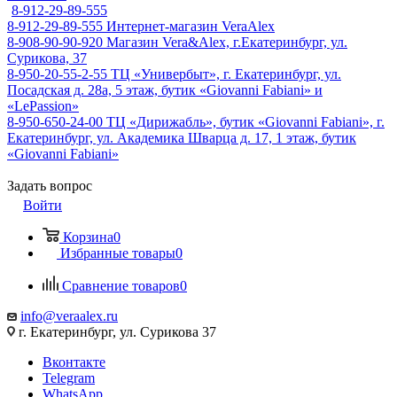
8-912-29-89-555
8-912-29-89-555
Интернет-магазин VeraAlex
8-908-90-90-920
Магазин Vera&Alex, г.Екатеринбург, ул.
Сурикова, 37
8-950-20-55-2-55
ТЦ «Универбыт», г. Екатеринбург, ул.
Посадская д. 28а, 5 этаж, бутик «Giovanni Fabiani» и
«LePassion»
8-950-650-24-00
ТЦ «Дирижабль», бутик «Giovanni Fabiani», г.
Екатеринбург, ул. Академика Шварца д. 17, 1 этаж, бутик
«Giovanni Fabiani»
Задать вопрос
Войти
Корзина
0
Избранные товары
0
Сравнение товаров
0
info@veraalex.ru
г. Екатеринбург, ул. Сурикова 37
Вконтакте
Telegram
WhatsApp