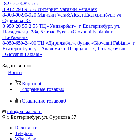
8-912-29-89-555
8-912-29-89-555
Интернет-магазин VeraAlex
8-908-90-90-920
Магазин Vera&Alex, г.Екатеринбург, ул.
Сурикова, 37
8-950-20-55-2-55
ТЦ «Универбыт», г. Екатеринбург, ул.
Посадская д. 28а, 5 этаж, бутик «Giovanni Fabiani» и
«LePassion»
8-950-650-24-00
ТЦ «Дирижабль», бутик «Giovanni Fabiani», г.
Екатеринбург, ул. Академика Шварца д. 17, 1 этаж, бутик
«Giovanni Fabiani»
Задать вопрос
Войти
Корзина
0
Избранные товары
0
Сравнение товаров
0
info@veraalex.ru
г. Екатеринбург, ул. Сурикова 37
Вконтакте
Telegram
WhatsApp