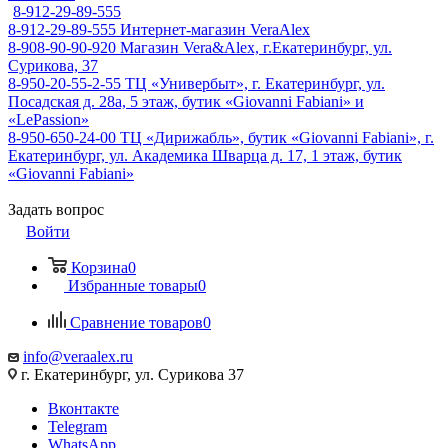
8-912-29-89-555
8-912-29-89-555
Интернет-магазин VeraAlex
8-908-90-90-920
Магазин Vera&Alex, г.Екатеринбург, ул.
Сурикова, 37
8-950-20-55-2-55
ТЦ «Универбыт», г. Екатеринбург, ул.
Посадская д. 28а, 5 этаж, бутик «Giovanni Fabiani» и
«LePassion»
8-950-650-24-00
ТЦ «Дирижабль», бутик «Giovanni Fabiani», г.
Екатеринбург, ул. Академика Шварца д. 17, 1 этаж, бутик
«Giovanni Fabiani»
Задать вопрос
Войти
Корзина
0
Избранные товары
0
Сравнение товаров
0
info@veraalex.ru
г. Екатеринбург, ул. Сурикова 37
Вконтакте
Telegram
WhatsApp