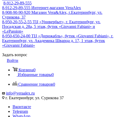
8-912-29-89-555
8-912-29-89-555
Интернет-магазин VeraAlex
8-908-90-90-920
Магазин Vera&Alex, г.Екатеринбург, ул.
Сурикова, 37
8-950-20-55-2-55
ТЦ «Универбыт», г. Екатеринбург, ул.
Посадская д. 28а, 5 этаж, бутик «Giovanni Fabiani» и
«LePassion»
8-950-650-24-00
ТЦ «Дирижабль», бутик «Giovanni Fabiani», г.
Екатеринбург, ул. Академика Шварца д. 17, 1 этаж, бутик
«Giovanni Fabiani»
Задать вопрос
Войти
Корзина
0
Избранные товары
0
Сравнение товаров
0
info@veraalex.ru
г. Екатеринбург, ул. Сурикова 37
Вконтакте
Telegram
WhatsApp