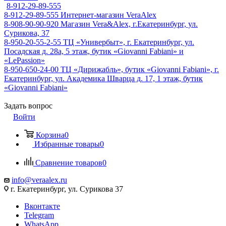
8-912-29-89-555
8-912-29-89-555
Интернет-магазин VeraAlex
8-908-90-90-920
Магазин Vera&Alex, г.Екатеринбург, ул.
Сурикова, 37
8-950-20-55-2-55
ТЦ «Универбыт», г. Екатеринбург, ул.
Посадская д. 28а, 5 этаж, бутик «Giovanni Fabiani» и
«LePassion»
8-950-650-24-00
ТЦ «Дирижабль», бутик «Giovanni Fabiani», г.
Екатеринбург, ул. Академика Шварца д. 17, 1 этаж, бутик
«Giovanni Fabiani»
Задать вопрос
Войти
Корзина
0
Избранные товары
0
Сравнение товаров
0
info@veraalex.ru
г. Екатеринбург, ул. Сурикова 37
Вконтакте
Telegram
WhatsApp