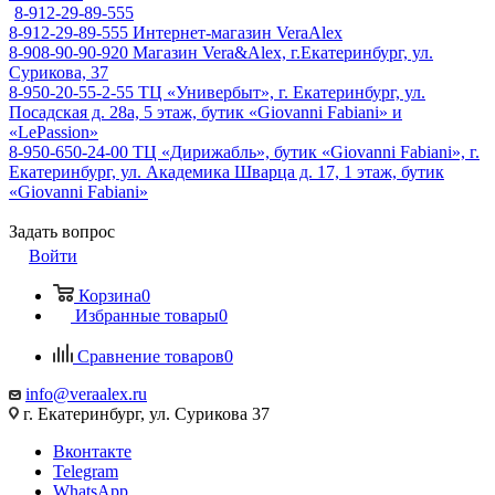
8-912-29-89-555
8-912-29-89-555
Интернет-магазин VeraAlex
8-908-90-90-920
Магазин Vera&Alex, г.Екатеринбург, ул.
Сурикова, 37
8-950-20-55-2-55
ТЦ «Универбыт», г. Екатеринбург, ул.
Посадская д. 28а, 5 этаж, бутик «Giovanni Fabiani» и
«LePassion»
8-950-650-24-00
ТЦ «Дирижабль», бутик «Giovanni Fabiani», г.
Екатеринбург, ул. Академика Шварца д. 17, 1 этаж, бутик
«Giovanni Fabiani»
Задать вопрос
Войти
Корзина
0
Избранные товары
0
Сравнение товаров
0
info@veraalex.ru
г. Екатеринбург, ул. Сурикова 37
Вконтакте
Telegram
WhatsApp