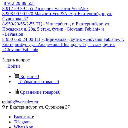
8-912-29-89-555
8-912-29-89-555
Интернет-магазин VeraAlex
8-908-90-90-920
Магазин Vera&Alex, г.Екатеринбург, ул.
Сурикова, 37
8-950-20-55-2-55
ТЦ «Универбыт», г. Екатеринбург, ул.
Посадская д. 28а, 5 этаж, бутик «Giovanni Fabiani» и
«LePassion»
8-950-650-24-00
ТЦ «Дирижабль», бутик «Giovanni Fabiani», г.
Екатеринбург, ул. Академика Шварца д. 17, 1 этаж, бутик
«Giovanni Fabiani»
Задать вопрос
Войти
Корзина
0
Избранные товары
0
Сравнение товаров
0
info@veraalex.ru
г. Екатеринбург, ул. Сурикова 37
Вконтакте
Telegram
WhatsApp