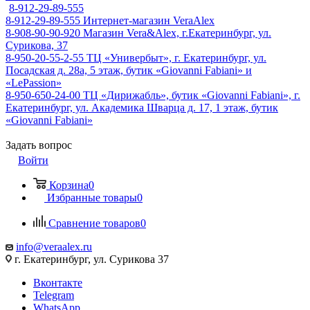
8-912-29-89-555
8-912-29-89-555
Интернет-магазин VeraAlex
8-908-90-90-920
Магазин Vera&Alex, г.Екатеринбург, ул.
Сурикова, 37
8-950-20-55-2-55
ТЦ «Универбыт», г. Екатеринбург, ул.
Посадская д. 28а, 5 этаж, бутик «Giovanni Fabiani» и
«LePassion»
8-950-650-24-00
ТЦ «Дирижабль», бутик «Giovanni Fabiani», г.
Екатеринбург, ул. Академика Шварца д. 17, 1 этаж, бутик
«Giovanni Fabiani»
Задать вопрос
Войти
Корзина
0
Избранные товары
0
Сравнение товаров
0
info@veraalex.ru
г. Екатеринбург, ул. Сурикова 37
Вконтакте
Telegram
WhatsApp