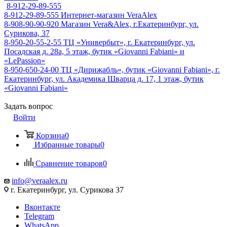
8-912-29-89-555
8-912-29-89-555
Интернет-магазин VeraAlex
8-908-90-90-920
Магазин Vera&Alex, г.Екатеринбург, ул.
Сурикова, 37
8-950-20-55-2-55
ТЦ «Универбыт», г. Екатеринбург, ул.
Посадская д. 28а, 5 этаж, бутик «Giovanni Fabiani» и
«LePassion»
8-950-650-24-00
ТЦ «Дирижабль», бутик «Giovanni Fabiani», г.
Екатеринбург, ул. Академика Шварца д. 17, 1 этаж, бутик
«Giovanni Fabiani»
Задать вопрос
Войти
Корзина
0
Избранные товары
0
Сравнение товаров
0
info@veraalex.ru
г. Екатеринбург, ул. Сурикова 37
Вконтакте
Telegram
WhatsApp