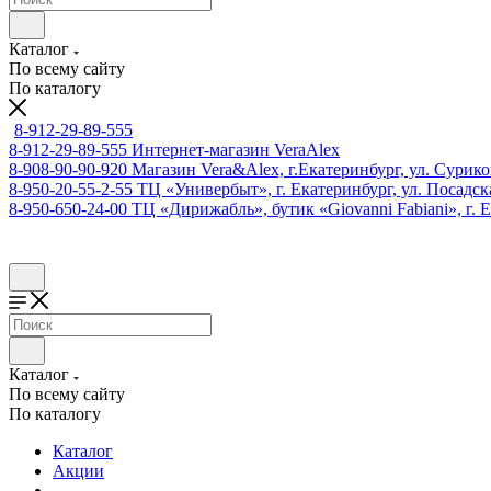
Каталог
По всему сайту
По каталогу
8-912-29-89-555
8-912-29-89-555
Интернет-магазин VeraAlex
8-908-90-90-920
Магазин Vera&Alex, г.Екатеринбург, ул. Сурико
8-950-20-55-2-55
ТЦ «Универбыт», г. Екатеринбург, ул. Посадская
8-950-650-24-00
ТЦ «Дирижабль», бутик «Giovanni Fabiani», г. Е
Каталог
По всему сайту
По каталогу
Каталог
Акции