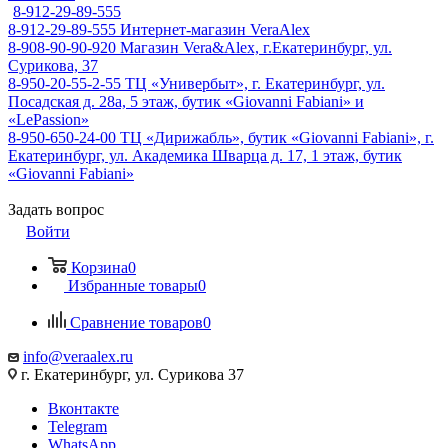
8-912-29-89-555
8-912-29-89-555
Интернет-магазин VeraAlex
8-908-90-90-920
Магазин Vera&Alex, г.Екатеринбург, ул.
Сурикова, 37
8-950-20-55-2-55
ТЦ «Универбыт», г. Екатеринбург, ул.
Посадская д. 28а, 5 этаж, бутик «Giovanni Fabiani» и
«LePassion»
8-950-650-24-00
ТЦ «Дирижабль», бутик «Giovanni Fabiani», г.
Екатеринбург, ул. Академика Шварца д. 17, 1 этаж, бутик
«Giovanni Fabiani»
Задать вопрос
Войти
Корзина
0
Избранные товары
0
Сравнение товаров
0
info@veraalex.ru
г. Екатеринбург, ул. Сурикова 37
Вконтакте
Telegram
WhatsApp