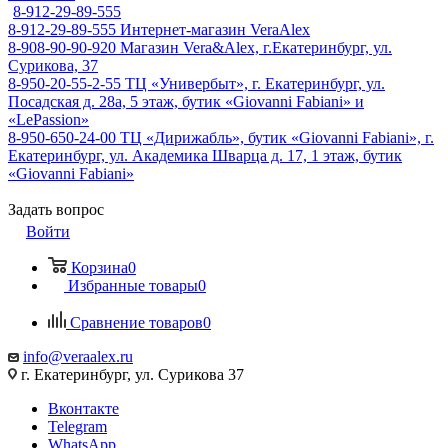
8-912-29-89-555
8-912-29-89-555
Интернет-магазин VeraAlex
8-908-90-90-920
Магазин Vera&Alex, г.Екатеринбург, ул.
Сурикова, 37
8-950-20-55-2-55
ТЦ «Универбыт», г. Екатеринбург, ул.
Посадская д. 28а, 5 этаж, бутик «Giovanni Fabiani» и
«LePassion»
8-950-650-24-00
ТЦ «Дирижабль», бутик «Giovanni Fabiani», г.
Екатеринбург, ул. Академика Шварца д. 17, 1 этаж, бутик
«Giovanni Fabiani»
Задать вопрос
Войти
Корзина
0
Избранные товары
0
Сравнение товаров
0
info@veraalex.ru
г. Екатеринбург, ул. Сурикова 37
Вконтакте
Telegram
WhatsApp